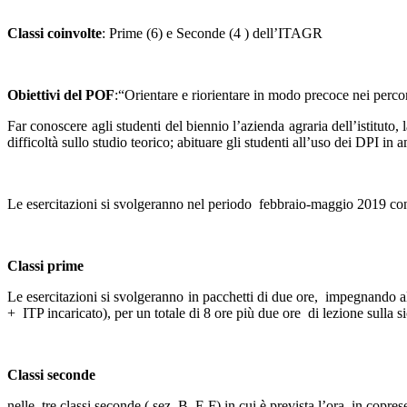
Classi coinvolte
: Prime (6) e Seconde (4 ) dell’ITAGR
Obiettivi del POF
:“Orientare e riorientare in modo precoce nei percors
Far conoscere agli studenti del biennio l’azienda agraria dell’istituto, 
difficoltà sullo studio teorico; abituare gli studenti all’uso dei DPI in
Le esercitazioni si svolgeranno nel periodo febbraio-maggio 2019 con
Classi prime
Le esercitazioni si svolgeranno in pacchetti di due ore, impegnando al
+ ITP incaricato), per un totale di 8 ore più due ore di lezione sulla s
Classi seconde
nelle tre classi seconde ( sez. B, E,F) in cui è prevista l’ora in copre