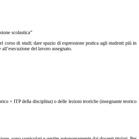
rsione scolastica”
el corso di studi; dare spazio di espressione pratica agli studenti più in
re all’esecuzione del lavoro assegnato.
co + ITP della disciplina) o delle lezioni teoriche (insegnante teorico
azione sono curriculari e gestite autonomamente dai docenti titolari. Per