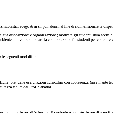
i scolastici adeguati ai singoli alunni al fine di ridimensionare la dispe
la sua disposizione e organizzazione; motivare gli studenti sulla scelta d
 ambiente di lavoro; stimolare la collaborazione fra studenti per concorre
 le seguenti modalità :
cune ore delle esercitazioni curricolari con copresenza (insegnante teori
icurezza tenute dal Prof. Sabatini
senza durante le ore di Scienze e Tecnologie Applicate, le ore di esercit