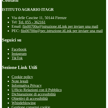
Contatti
ISTITUTO AGRARIO ITAGR
Via delle Cascine 11, 50144 Firenze
Tel:
Tel. 055 - 362161
Email:
fiis00700q@istruzione.it
Link per inviare una mail
PEC:
fiis00700q@pec.istruzione.it
Link per inviare una mail
Seguici su
Facebook
Instagram
TikTok
Sezione Link Utili
Cookie policy
Note legali
Informativa Privacy
Ufficio Relazioni con il Pubblico
Dichiarazione di accessibilità
Obiettivi di accessibilità
Whistleblowing
Gestione consensi cookie