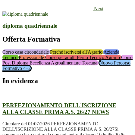
Next
diploma quadriennale
Offerta Formativa
Corso casa circondariale
Perché iscriversi all'Agrario
Azienda
Tecnico
Professionale
Corso per adulti Perito Tecnico Agrario
Corso
Post Diploma Eccellenza Agroalimentare Toscana
Nuovo Percorso
Formativo 4+2
In evidenza
PERFEZIONAMENTO DELL'ISCRIZIONE
ALLA CLASSE PRIMA A.S. 26/27
NEWS
Circolare del 01/07/2026 PERFEZIONAMENTO
DELL'ISCRIZIONE ALLA CLASSE PRIMA A.S. 26/27Si
comunica che a partire da domani, entro il giorno 10 luglio 2026,...