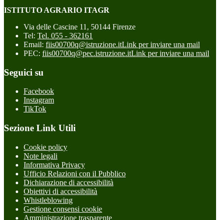
ISTITUTO AGRARIO ITAGR
Via delle Cascine 11, 50144 Firenze
Tel:
Tel. 055 - 362161
Email:
fiis00700q@istruzione.it
Link per inviare una mail
PEC:
fiis00700q@pec.istruzione.it
Link per inviare una mail
Seguici su
Facebook
Instagram
TikTok
Sezione Link Utili
Cookie policy
Note legali
Informativa Privacy
Ufficio Relazioni con il Pubblico
Dichiarazione di accessibilità
Obiettivi di accessibilità
Whistleblowing
Gestione consensi cookie
Amministrazione trasparente