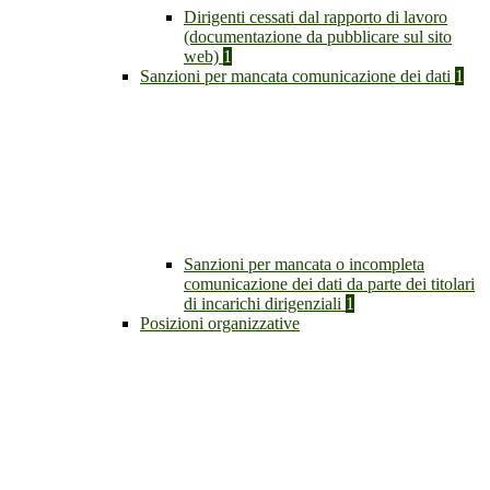
Dirigenti cessati dal rapporto di lavoro
(documentazione da pubblicare sul sito
web)
1
Sanzioni per mancata comunicazione dei dati
1
Sanzioni per mancata o incompleta
comunicazione dei dati da parte dei titolari
di incarichi dirigenziali
1
Posizioni organizzative