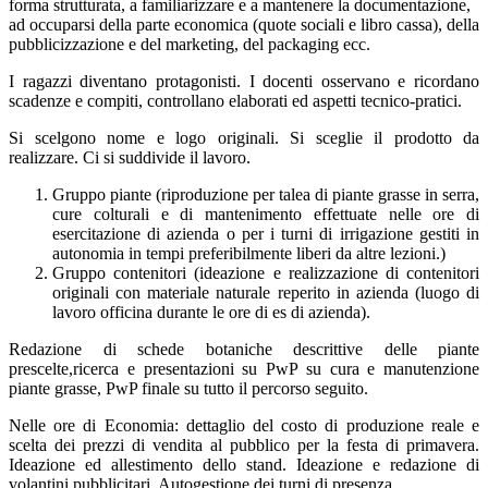
forma strutturata, a familiarizzare e a mantenere la documentazione,
ad occuparsi della parte economica (quote sociali e libro cassa), della
pubblicizzazione e del marketing, del packaging ecc.
I ragazzi diventano protagonisti. I docenti osservano e ricordano
scadenze e compiti, controllano elaborati ed aspetti tecnico-pratici.
Si scelgono nome e logo originali. Si sceglie il prodotto da
realizzare. Ci si suddivide il lavoro.
Gruppo piante (riproduzione per talea di piante grasse in serra,
cure colturali e di mantenimento effettuate nelle ore di
esercitazione di azienda o per i turni di irrigazione gestiti in
autonomia in tempi preferibilmente liberi da altre lezioni.)
Gruppo contenitori (ideazione e realizzazione di contenitori
originali con materiale naturale reperito in azienda (luogo di
lavoro officina durante le ore di es di azienda).
Redazione di schede botaniche descrittive delle piante
prescelte,ricerca e presentazioni su PwP su cura e manutenzione
piante grasse, PwP finale su tutto il percorso seguito.
Nelle ore di Economia: dettaglio del costo di produzione reale e
scelta dei prezzi di vendita al pubblico per la festa di primavera.
Ideazione ed allestimento dello stand. Ideazione e redazione di
volantini pubblicitari. Autogestione dei turni di presenza .