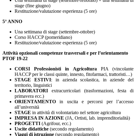
Una settimana di stage (settembre-febbraio) + una settimana di
stage (fine giugno)
Restituzione/valutazione esperienza (5 ore)
5° ANNO
Una settimana di stage (settembre-ottobre)
Corso HACCP (pomeridiano)
Restituzione/valutazione esperienza (5 ore)
Attività opzionali competenze trasversali e per l’orientamento
PTOF 19-22
CORSI Professionisti in Agricoltura
PIA (vincolante
HACCP per le classi quinte, innesto, fitofarmaci, trattoristi…)
STAGE ESTIVI
: in azienda scolastica, in aziende del
territorio, linguistici
LABORATORI
extracurricolari (trasformazioni, festa di
primavera ecc.)
ORIENTAMENTO
in uscita e percorsi per l’accesso
all’università
STAGE
in attività di volontariato nel settore agricoltura
IMPRESA IN AZIONE
(JA, Ortisti, lab. imprenditorialità)
PROGETTI
(Agrifour, ecc.)
Uscite
didattiche
(secondo regolamento)
Viaggi di istruzione
(secondo regolamento)