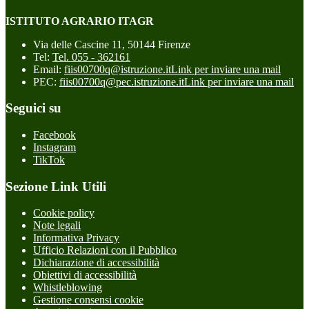
ISTITUTO AGRARIO ITAGR
Via delle Cascine 11, 50144 Firenze
Tel:
Tel. 055 - 362161
Email:
fiis00700q@istruzione.it
Link per inviare una mail
PEC:
fiis00700q@pec.istruzione.it
Link per inviare una mail
Seguici su
Facebook
Instagram
TikTok
Sezione Link Utili
Cookie policy
Note legali
Informativa Privacy
Ufficio Relazioni con il Pubblico
Dichiarazione di accessibilità
Obiettivi di accessibilità
Whistleblowing
Gestione consensi cookie