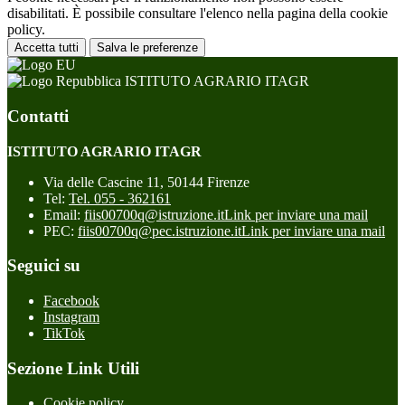
disabilitati. È possibile consultare l'elenco nella pagina della cookie
policy.
Accetta tutti
Salva le preferenze
ISTITUTO AGRARIO ITAGR
Contatti
ISTITUTO AGRARIO ITAGR
Via delle Cascine 11, 50144 Firenze
Tel:
Tel. 055 - 362161
Email:
fiis00700q@istruzione.it
Link per inviare una mail
PEC:
fiis00700q@pec.istruzione.it
Link per inviare una mail
Seguici su
Facebook
Instagram
TikTok
Sezione Link Utili
Cookie policy