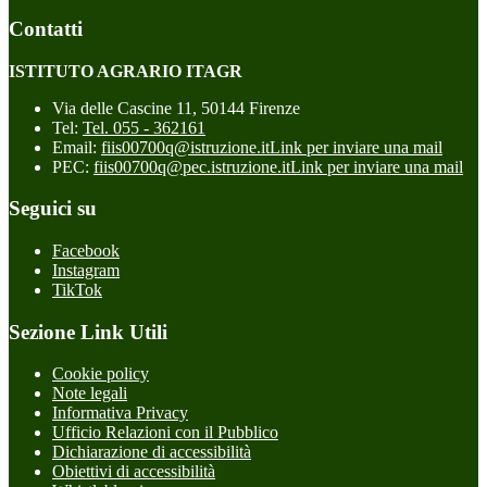
Contatti
ISTITUTO AGRARIO ITAGR
Via delle Cascine 11, 50144 Firenze
Tel:
Tel. 055 - 362161
Email:
fiis00700q@istruzione.it
Link per inviare una mail
PEC:
fiis00700q@pec.istruzione.it
Link per inviare una mail
Seguici su
Facebook
Instagram
TikTok
Sezione Link Utili
Cookie policy
Note legali
Informativa Privacy
Ufficio Relazioni con il Pubblico
Dichiarazione di accessibilità
Obiettivi di accessibilità