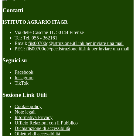
Contatti
ISTITUTO AGRARIO ITAGR
Via delle Cascine 11, 50144 Firenze
Tel:
Tel. 055 - 362161
Email:
fiis00700q@istruzione.it
Link per inviare una mail
PEC:
fiis00700q@pec.istruzione.it
Link per inviare una mail
Seguici su
Facebook
Instagram
TikTok
Sezione Link Utili
Cookie policy
Note legali
Informativa Privacy
Ufficio Relazioni con il Pubblico
Dichiarazione di accessibilità
Obiettivi di accessibilità