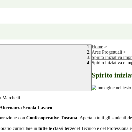
Home
>
Aree Progettuali
>
Spirito iniziativa impr
Spirito iniziativa e i
Spirito inizi
a Marchetti
di Alternanza Scuola Lavoro
laborazione con
Confcooperative Toscana
. Aperta a tutti gli studenti 
 orario curriculare in
tutte le classi terze
del Tecnico e del Professional