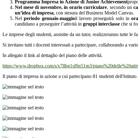
Programma Impresa in Azione di Junior Achievement
prop
Nel mese di novembre, in orario curriculare
, secondo un
ca
un’idea di impresa
, con stesura del Business Model Canvas.
Nel
periodo gennaio-maggio
il lavoro proseguirà solo in
ora
candidano a proseguire l’attività in
gruppi interclasse
che si fo
Le imprese degli studenti, assistite da un tutor, realizzeranno tutte le 
Si invitano tutti i docenti interessati a partecipare, collaborando a vario
In allegato il link al dettaglio del piano delle attività.
https://www.dropbox.com/s/x7llhg1sf0n51m3/piano%20delle%20at
Il piano di impresa in azione a cui partecipano 81 studenti dell'Istituto