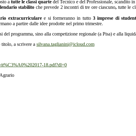
osto a
tutte le classi quarte
del Tecnico e del Professionale, scandito in 
lendario stabilito
che prevede 2 incontri di tre ore ciascuno
,
tutte le 
rio extracurriculare
e si formeranno in tutto
3 imprese di student
rmano a partire dalle idee prodotte nel primo trimestre.
fasi del programma, sino alla competizione regionale (a Pisa) e alla liqui
 titolo, a scrivere a
silvana.taglianini@icloud.com
tivit%C3%A0%202017-18.pdf?dl=0
 Agrario