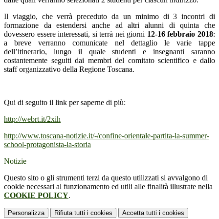
Il viaggio, che verrà preceduto da un minimo di 3 incontri di
formazione da estendersi anche ad altri alunni di quinta che
dovessero essere interessati, si terrà nei giorni
12-16 febbraio 2018
:
a breve verranno comunicate nel dettaglio le varie tappe
dell’itinerario, lungo il quale studenti e insegnanti saranno
costantemente seguiti dai membri del comitato scientifico e dallo
staff organizzativo della Regione Toscana.
Qui di seguito il link per saperne di più:
http://webrt.it/2xih
http://www.toscana-notizie.it/-/confine-orientale-partita-la-summer-
school-protagonista-la-storia
Notizie
Questo sito o gli strumenti terzi da questo utilizzati si avvalgono di
cookie necessari al funzionamento ed utili alle finalità illustrate nella
COOKIE POLICY
.
Personalizza
Rifiuta tutti
i cookies
Accetta tutti
i cookies