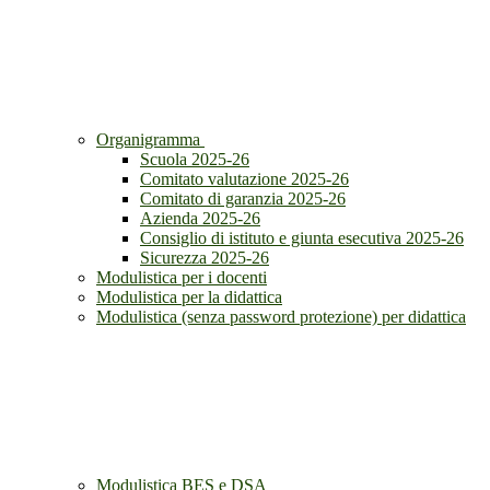
Organigramma
Scuola 2025-26
Comitato valutazione 2025-26
Comitato di garanzia 2025-26
Azienda 2025-26
Consiglio di istituto e giunta esecutiva 2025-26
Sicurezza 2025-26
Modulistica per i docenti
Modulistica per la didattica
Modulistica (senza password protezione) per didattica
Modulistica BES e DSA