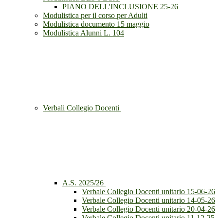
PIANO DELL'INCLUSIONE 25-26
Modulistica per il corso per Adulti
Modulistica documento 15 maggio
Modulistica Alunni L. 104
Verbali Collegio Docenti
A.S. 2025/26
Verbale Collegio Docenti unitario 15-06-26
Verbale Collegio Docenti unitario 14-05-26
Verbale Collegio Docenti unitario 20-04-26
Verbale Collegio Docenti unitario 11-12-25