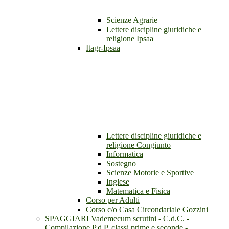
Scienze Agrarie
Lettere discipline giuridiche e
religione Ipsaa
Itagr-Ipsaa
Lettere discipline giuridiche e
religione Congiunto
Informatica
Sostegno
Scienze Motorie e Sportive
Inglese
Matematica e Fisica
Corso per Adulti
Corso c/o Casa Circondariale Gozzini
SPAGGIARI Vademecum scrutini - C.d.C. -
Compilazione P.d.P. classi prime e seconde -