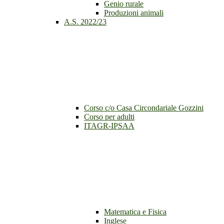
Genio rurale
Produzioni animali
A.S. 2022/23
Corso c/o Casa Circondariale Gozzini
Corso per adulti
ITAGR-IPSAA
Matematica e Fisica
Inglese