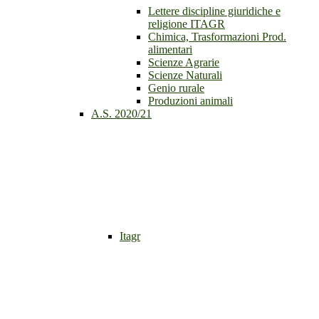
Lettere discipline giuridiche e
religione ITAGR
Chimica, Trasformazioni Prod.
alimentari
Scienze Agrarie
Scienze Naturali
Genio rurale
Produzioni animali
A.S. 2020/21
Itagr