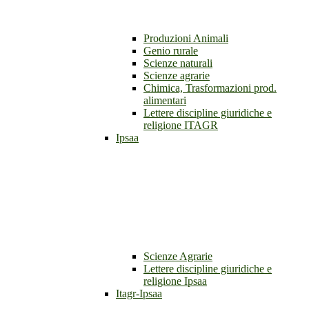
Produzioni Animali
Genio rurale
Scienze naturali
Scienze agrarie
Chimica, Trasformazioni prod.
alimentari
Lettere discipline giuridiche e
religione ITAGR
Ipsaa
Scienze Agrarie
Lettere discipline giuridiche e
religione Ipsaa
Itagr-Ipsaa