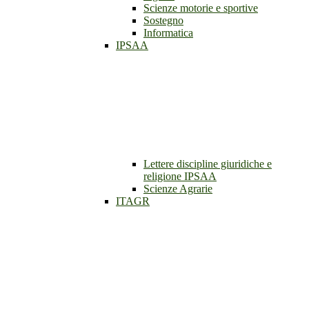
Scienze motorie e sportive
Sostegno
Informatica
IPSAA
Lettere discipline giuridiche e
religione IPSAA
Scienze Agrarie
ITAGR