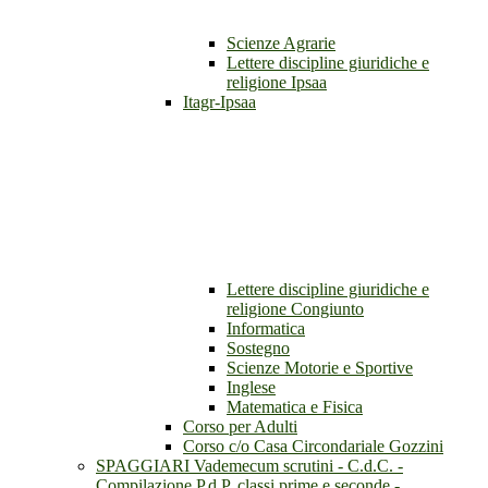
Scienze Agrarie
Lettere discipline giuridiche e
religione Ipsaa
Itagr-Ipsaa
Lettere discipline giuridiche e
religione Congiunto
Informatica
Sostegno
Scienze Motorie e Sportive
Inglese
Matematica e Fisica
Corso per Adulti
Corso c/o Casa Circondariale Gozzini
SPAGGIARI Vademecum scrutini - C.d.C. -
Compilazione P.d.P. classi prime e seconde -