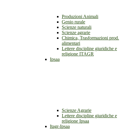
Produzioni Animali
Genio rurale
Scienze naturali
Scienze agrarie
Chimica, Trasformazioni prod.
alimentari
Lettere discipline giuridiche e
religione ITAGR
Ipsaa
Scienze Agrarie
Lettere discipline giuridiche e
religione Ipsaa
Itagr-Ipsaa