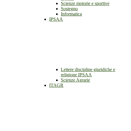
Scienze motorie e sportive
Sostegno
Informatica
IPSAA
Lettere discipline giuridiche e
religione IPSAA
Scienze Agrarie
ITAGR