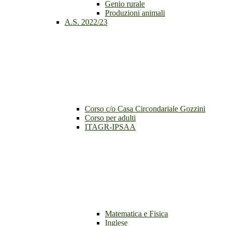
Genio rurale
Produzioni animali
A.S. 2022/23
Corso c/o Casa Circondariale Gozzini
Corso per adulti
ITAGR-IPSAA
Matematica e Fisica
Inglese