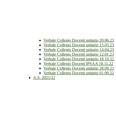
Verbale Collegio Docenti unitario 20.06.23
Verbale Collegio Docenti unitario 15.05.23
Verbale Collegio Docenti unitario 14.04.23
Verbale Collegio Docenti unitario 12.01.23
Verbale Collegio Docenti unitario 18.10.22
Verbale Collegio Docenti IPSAA 18.11.22
Verbale Collegio Docenti unitario 28.09.22
Verbale Collegio Docenti unitario 01.09.22
A.S. 2021/22