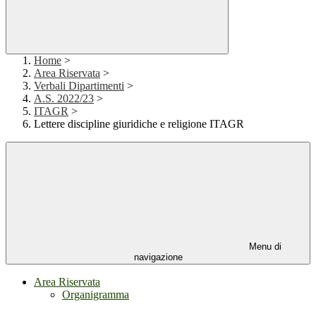
Home
>
Area Riservata
>
Verbali Dipartimenti
>
A.S. 2022/23
>
ITAGR
>
Lettere discipline giuridiche e religione ITAGR
Menu di
navigazione
Area Riservata
Organigramma