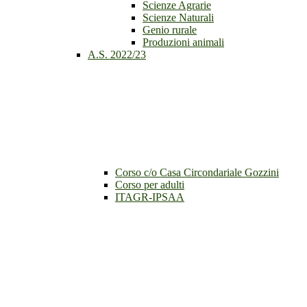
Scienze Agrarie
Scienze Naturali
Genio rurale
Produzioni animali
A.S. 2022/23
Corso c/o Casa Circondariale Gozzini
Corso per adulti
ITAGR-IPSAA