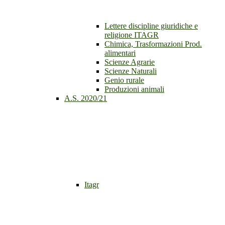
Lettere discipline giuridiche e
religione ITAGR
Chimica, Trasformazioni Prod.
alimentari
Scienze Agrarie
Scienze Naturali
Genio rurale
Produzioni animali
A.S. 2020/21
Itagr