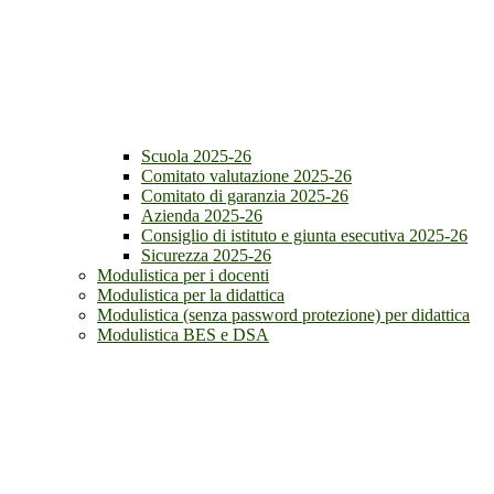
Scuola 2025-26
Comitato valutazione 2025-26
Comitato di garanzia 2025-26
Azienda 2025-26
Consiglio di istituto e giunta esecutiva 2025-26
Sicurezza 2025-26
Modulistica per i docenti
Modulistica per la didattica
Modulistica (senza password protezione) per didattica
Modulistica BES e DSA