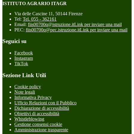
ISTITUTO AGRARIO ITAGR
Via delle Cascine 11, 50144 Firenze
Tel:
Tel. 055 - 362161
Email:
fiis00700q@istruzione.it
Link per inviare una mail
PEC:
fiis00700q@pec.istruzione.it
Link per inviare una mail
Seguici su
Facebook
Instagram
TikTok
Sezione Link Utili
Cookie policy
Note legali
Informativa Privacy
Ufficio Relazioni con il Pubblico
Dichiarazione di accessibilità
Obiettivi di accessibilità
Whistleblowing
Gestione consensi cookie
Amministrazione trasparente