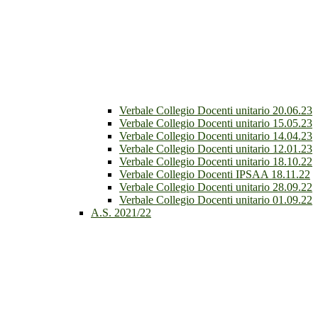
Verbale Collegio Docenti unitario 20.06.23
Verbale Collegio Docenti unitario 15.05.23
Verbale Collegio Docenti unitario 14.04.23
Verbale Collegio Docenti unitario 12.01.23
Verbale Collegio Docenti unitario 18.10.22
Verbale Collegio Docenti IPSAA 18.11.22
Verbale Collegio Docenti unitario 28.09.22
Verbale Collegio Docenti unitario 01.09.22
A.S. 2021/22