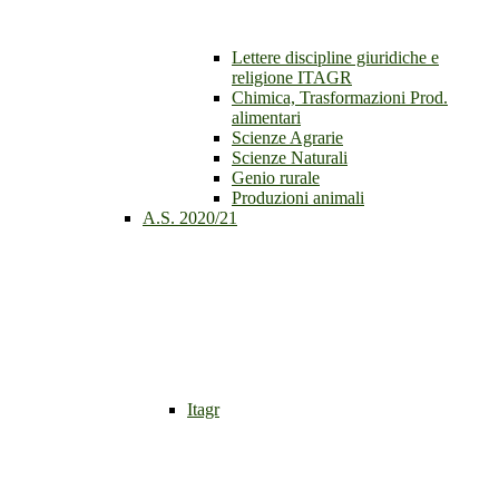
Lettere discipline giuridiche e
religione ITAGR
Chimica, Trasformazioni Prod.
alimentari
Scienze Agrarie
Scienze Naturali
Genio rurale
Produzioni animali
A.S. 2020/21
Itagr