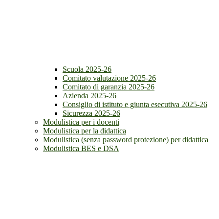
Scuola 2025-26
Comitato valutazione 2025-26
Comitato di garanzia 2025-26
Azienda 2025-26
Consiglio di istituto e giunta esecutiva 2025-26
Sicurezza 2025-26
Modulistica per i docenti
Modulistica per la didattica
Modulistica (senza password protezione) per didattica
Modulistica BES e DSA