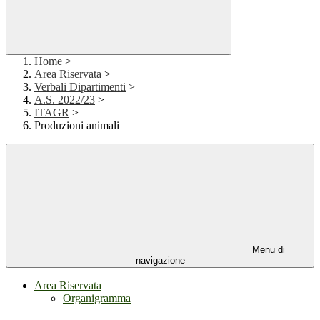
Home
>
Area Riservata
>
Verbali Dipartimenti
>
A.S. 2022/23
>
ITAGR
>
Produzioni animali
Menu di
navigazione
Area Riservata
Organigramma