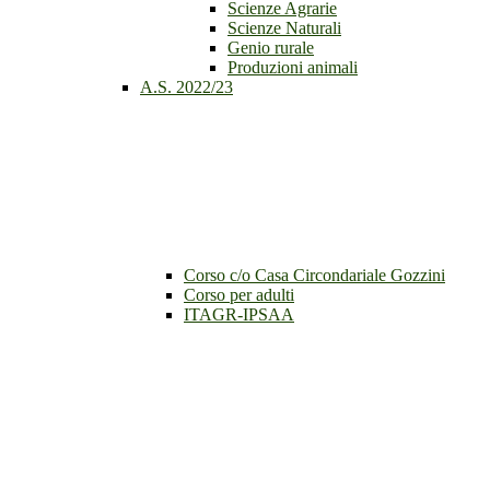
Scienze Agrarie
Scienze Naturali
Genio rurale
Produzioni animali
A.S. 2022/23
Corso c/o Casa Circondariale Gozzini
Corso per adulti
ITAGR-IPSAA